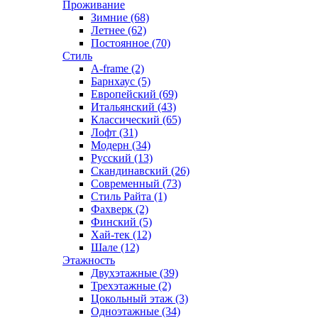
Проживание
Зимние (68)
Летнее (62)
Постоянное (70)
Стиль
A-frame (2)
Барнхаус (5)
Европейский (69)
Итальянский (43)
Классический (65)
Лофт (31)
Модерн (34)
Русский (13)
Скандинавский (26)
Современный (73)
Стиль Райта (1)
Фахверк (2)
Финский (5)
Хай-тек (12)
Шале (12)
Этажность
Двухэтажные (39)
Трехэтажные (2)
Цокольный этаж (3)
Одноэтажные (34)