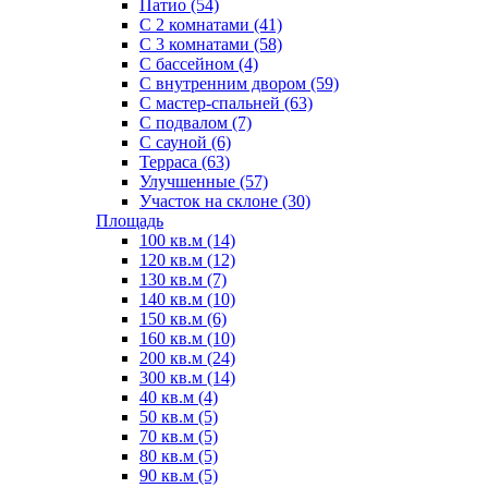
Патио (54)
С 2 комнатами (41)
С 3 комнатами (58)
С бассейном (4)
С внутренним двором (59)
С мастер-спальней (63)
С подвалом (7)
С сауной (6)
Терраса (63)
Улучшенные (57)
Участок на склоне (30)
Площадь
100 кв.м (14)
120 кв.м (12)
130 кв.м (7)
140 кв.м (10)
150 кв.м (6)
160 кв.м (10)
200 кв.м (24)
300 кв.м (14)
40 кв.м (4)
50 кв.м (5)
70 кв.м (5)
80 кв.м (5)
90 кв.м (5)