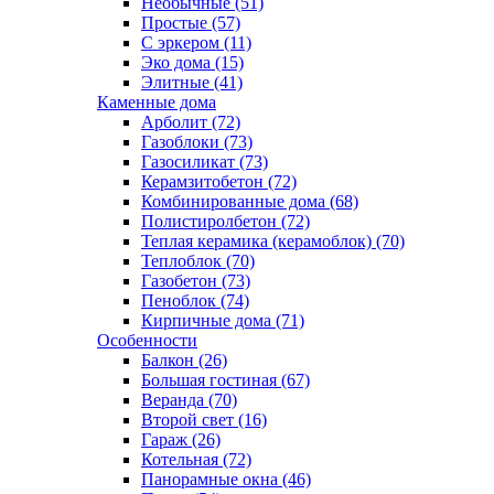
Необычные (51)
Простые (57)
С эркером (11)
Эко дома (15)
Элитные (41)
Каменные дома
Арболит (72)
Газоблоки (73)
Газосиликат (73)
Керамзитобетон (72)
Комбинированные дома (68)
Полистиролбетон (72)
Теплая керамика (керамоблок) (70)
Теплоблок (70)
Газобетон (73)
Пеноблок (74)
Кирпичные дома (71)
Особенности
Балкон (26)
Большая гостиная (67)
Веранда (70)
Второй свет (16)
Гараж (26)
Котельная (72)
Панорамные окна (46)