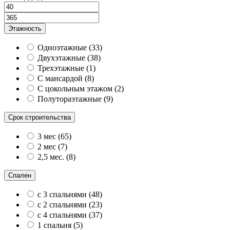
Этажность
Одноэтажные
(
33
)
Двухэтажные
(
38
)
Трехэтажные
(
1
)
С мансардой
(
8
)
С цокольным этажом
(
2
)
Полутораэтажные
(
9
)
Срок строительства
3 мес
(
65
)
2 мес
(
7
)
2,5 мес.
(
8
)
Спален
с 3 спальнями
(
48
)
с 2 спальнями
(
23
)
с 4 спальнями
(
37
)
1 спальня
(
5
)