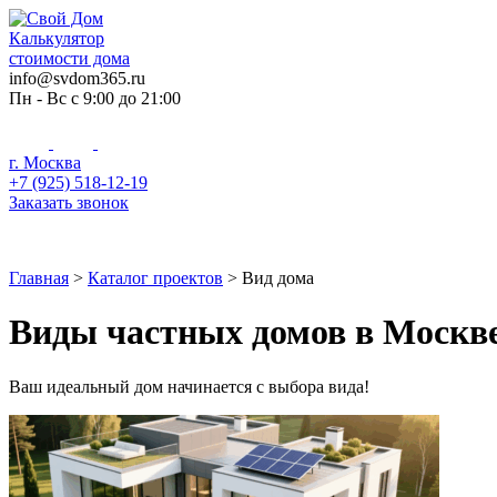
Skip
to
Калькулятор
content
стоимости дома
info@svdom365.ru
Пн - Вс с 9:00 до 21:00
г. Москва
+7 (925) 518-12-19
Заказать звонок
Главная
Проекты
Услуги
О компании
Це
Главная
>
Каталог проектов
>
Вид дома
Виды частных домов в Москв
Ваш идеальный дом начинается с выбора вида!