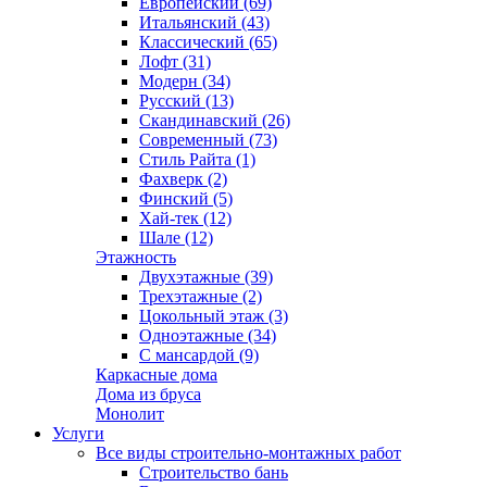
Европейский (69)
Итальянский (43)
Классический (65)
Лофт (31)
Модерн (34)
Русский (13)
Скандинавский (26)
Современный (73)
Стиль Райта (1)
Фахверк (2)
Финский (5)
Хай-тек (12)
Шале (12)
Этажность
Двухэтажные (39)
Трехэтажные (2)
Цокольный этаж (3)
Одноэтажные (34)
С мансардой (9)
Каркасные дома
Дома из бруса
Монолит
Услуги
Все виды строительно-монтажных работ
Строительство бань