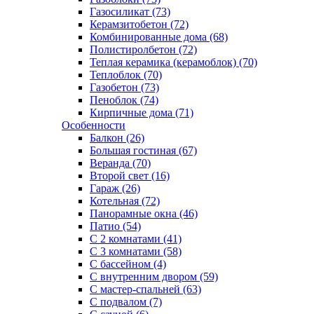
Газосиликат (73)
Керамзитобетон (72)
Комбинированные дома (68)
Полистиролбетон (72)
Теплая керамика (керамоблок) (70)
Теплоблок (70)
Газобетон (73)
Пеноблок (74)
Кирпичные дома (71)
Особенности
Балкон (26)
Большая гостиная (67)
Веранда (70)
Второй свет (16)
Гараж (26)
Котельная (72)
Панорамные окна (46)
Патио (54)
С 2 комнатами (41)
С 3 комнатами (58)
С бассейном (4)
С внутренним двором (59)
С мастер-спальней (63)
С подвалом (7)